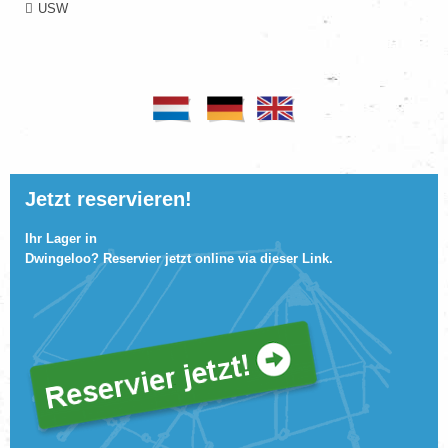
USW
Jetzt reservieren!
Ihr Lager in
Dwingeloo? Reservier jetzt online via
dieser Link
.