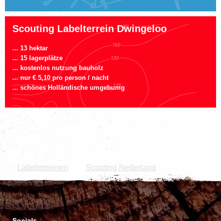
Scouting Labelterrein Dwingeloo
... 13 hektar
... 15 lagerplätze
... kostenlos nutzung bauholz
... nur € 5,10 pro person / nacht
... schönes Holländische umgebumg
Dit is de officiële website van het Scouting Labelterrein Dwingeloo
Copyright © 2026 Scouting Nederland.
Labelterreinen
Scouting Nederland
|
Socials