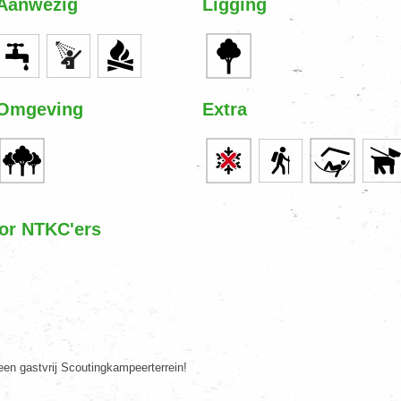
Aanwezig
Ligging
Omgeving
Extra
oor NTKC'ers
een gastvrij Scoutingkampeerterrein!