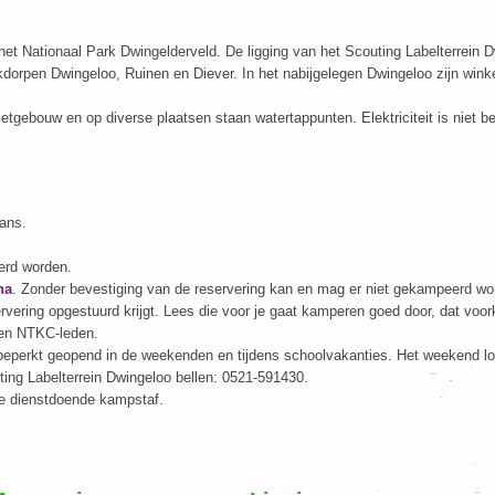
het Nationaal Park Dwingelderveld. De ligging van het Scouting Labelterrein D
rinkdorpen Dwingeloo, Ruinen en Diever. In het nabijgelegen Dwingeloo zijn win
letgebouw en op diverse plaatsen staan watertappunten. Elektriciteit is niet 
vans.
erd worden.
na
. Zonder bevestiging van de reservering kan en mag er niet gekampeerd wo
ervering opgestuurd krijgt. Lees die voor je gaat kamperen goed door, dat vo
ven NTKC-leden.
r beperkt geopend in de weekenden en tijdens schoolvakanties. Het weekend lo
ting Labelterrein Dwingeloo bellen: 0521-591430.
de dienstdoende kampstaf.