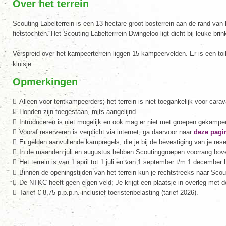
Over het terrein
Scouting Labelterrein is een 13 hectare groot bosterrein aan de rand van 
fietstochten. Het Scouting Labelterrrein Dwingeloo ligt dicht bij leuke b
Verspreid over het kampeerterrein liggen 15 kampeervelden. Er is een toi
kluisje.
Opmerkingen
Alleen voor tentkampeerders; het terrein is niet toegankelijk voor cara
Honden zijn toegestaan, mits aangelijnd.
Introduceren is niet mogelijk en ook mag er niet met groepen gekampe
Vooraf reserveren is verplicht via internet, ga daarvoor naar
deze pagi
Er gelden aanvullende kampregels, die je bij de bevestiging van je res
In de maanden juli en augustus hebben Scoutinggroepen voorrang bo
Het terrein is van 1 april tot 1 juli en van 1 september t/m 1 decembe
Binnen de openingstijden van het terrein kun je rechtstreeks naar Scou
De NTKC heeft geen eigen veld; Je krijgt een plaatsje in overleg met 
Tarief € 8,75 p.p.p.n. inclusief toeristenbelasting (tarief 2026).