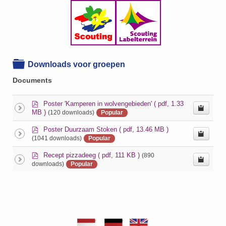
Folder
Downloads voor groepen
Documents
p
Poster 'Kamperen in wolvengebieden'
( pdf, 1.33
d
MB )
(120 downloads)
Popular
f
p
Poster Duurzaam Stoken
( pdf, 13.46 MB )
d
(1041 downloads)
Popular
f
p
Recept pizzadeeg
( pdf, 111 KB )
(890
d
downloads)
Popular
f