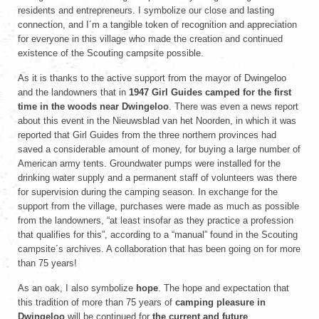
residents and entrepreneurs. I symbolize our close and lasting
connection, and I´m a tangible token of recognition and appreciation
for everyone in this village who made the creation and continued
existence of the Scouting campsite possible.
As it is thanks to the active support from the mayor of Dwingeloo
and the landowners that in
1947
Girl Guides camped for the first
time in the woods near Dwingeloo
. There was even a news report
about this event in the Nieuwsblad van het Noorden, in which it was
reported that Girl Guides from the three northern provinces had
saved a considerable amount of money, for buying a large number of
American army tents. Groundwater pumps were installed for the
drinking water supply and a permanent staff of volunteers was there
for supervision during the camping season. In exchange for the
support from the village, purchases were made as much as possible
from the landowners, “at least insofar as they practice a profession
that qualifies for this”, according to a “manual” found in the Scouting
campsite´s archives. A collaboration that has been going on for more
than 75 years!
As an oak, I also symbolize
hope
. The hope and expectation that
this tradition of more than 75 years of
camping pleasure in
Dwingeloo
will be continued for
the current and future