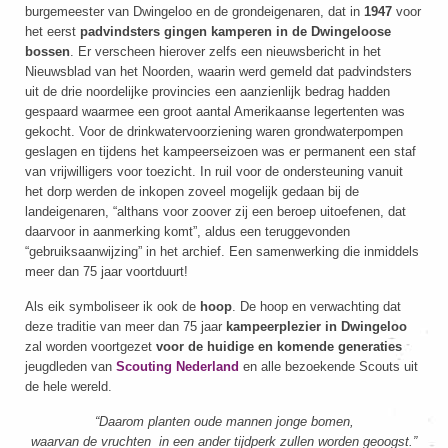
burgemeester van Dwingeloo en de grondeigenaren, dat in
1947
voor
het eerst
padvindsters gingen kamperen in de Dwingeloose
bossen
. Er verscheen hierover zelfs een nieuwsbericht in het
Nieuwsblad van het Noorden, waarin werd gemeld dat padvindsters
uit de drie noordelijke provincies een aanzienlijk bedrag hadden
gespaard waarmee een groot aantal Amerikaanse legertenten was
gekocht. Voor de drinkwatervoorziening waren grondwaterpompen
geslagen en tijdens het kampeerseizoen was er permanent een staf
van vrijwilligers voor toezicht. In ruil voor de ondersteuning vanuit
het dorp werden de inkopen zoveel mogelijk gedaan bij de
landeigenaren, “althans voor zoover zij een beroep uitoefenen, dat
daarvoor in aanmerking komt”, aldus een teruggevonden
“gebruiksaanwijzing” in het archief. Een samenwerking die inmiddels
meer dan 75 jaar voortduurt!
Als eik symboliseer ik ook de
hoop
. De hoop en verwachting dat
deze traditie van meer dan 75 jaar
kampeerplezier in Dwingeloo
zal worden voortgezet
voor de huidige en komende generaties
jeugdleden van
Scouting Nederland
en alle bezoekende Scouts uit
de hele wereld.
“Daarom planten oude mannen jonge bomen,
waarvan de vruchten in een ander tijdperk zullen worden geoogst.”