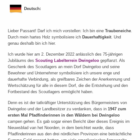
Deutsch:
Lieber Passant! Darf ich mich vorstellen: Ich bin eine
Traubeneiche
.
Durch mein hartes Holz symbolisiere ich
Dauerhaftigkeit
. Und
genau deshalb bin ich hier.
Ich wurde hier am 2. Dezember 2022 anlässlich des 75-jährigen
Jubiläums des
Scouting Labelterrein Dwingeloo
gepflanzt. Als
Geschenk des Scoutlagers an mein Dorf Dwingeloo und seine
Bewohner und Unternehmer symbolisiere ich unsere enge und
dauerhafte Verbindung, als greifbares Zeichen der Anerkennung und
Wertschätzung für alle in diesem Dorf, die die Entstehung und den
Fortbestand des Scoutlagers ermöglicht haben.
Denn es ist der tatkräftiger Unterstützung des Bürgermeisters von
Dwingeloo und der Landbesitzer zu verdanken, dass in
1947 zum
ersten Mal Pfadfinderinnen in den Wäldern bei Dwingeloo
campen gehen. Es gab sogar einen Bericht über dieses Ereignis im
Nieuwsblad van het Noorden, in dem berichtet wurde, dass
Pfadfinderinnen aus den drei nördlichen Provinzen eine beträchtliche