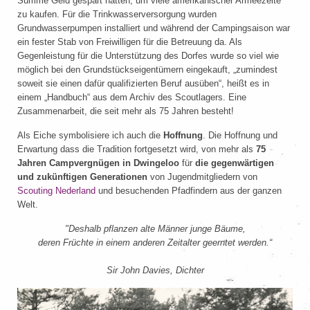
Summe Geld gespart hatten, um viele amerikanischer Armeezelte
zu kaufen. Für die Trinkwasserversorgung wurden
Grundwasserpumpen installiert und während der Campingsaison war
ein fester Stab von Freiwilligen für die Betreuung da. Als
Gegenleistung für die Unterstützung des Dorfes wurde so viel wie
möglich bei den Grundstückseigentümern eingekauft, „zumindest
soweit sie einen dafür qualifizierten Beruf ausüben“, heißt es in
einem „Handbuch“ aus dem Archiv des Scoutlagers. Eine
Zusammenarbeit, die seit mehr als 75 Jahren besteht!
Als Eiche symbolisiere ich auch die
Hoffnung
. Die Hoffnung und
Erwartung dass die Tradition fortgesetzt wird, von mehr als
75
Jahren Campvergnügen in Dwingeloo
für
die gegenwärtigen
und zukünftigen Generationen
von Jugendmitgliedern von
Scouting Nederland
und besuchenden Pfadfindern aus der ganzen
Welt.
"Deshalb pflanzen alte Männer junge Bäume,
deren Früchte in einem anderen Zeitalter geerntet werden.“
Sir John Davies, Dichter