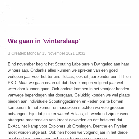
We gaan in 'winterslaap'
Created: Monday, 15 November 2021 10:32
Eind november begint het Scouting Labelterrein Dwingeloo aan haar
winterslaap. Ondanks alles kunnen we spreken van een goed
verlopen jaar voor het terrein. Helaas, ook dit jaar zonder een HIT en
PKD. Maar we gaan ervan uit dat deze kampen volgend jaar wel
weer door kunnen gaan. Ook andere kampen in het voorjaar konden
vanwege beperkingen niet doorgaan. Gelukkig konden we wel plaats
bieden aan individuele Scoutinggezinnen en -leden om te komen
kamperen. In het zomer- en naseizoen mochten we vele groepen
ontvangen. Fijn dat jullie er waren! Helaas, dit weekend zijn er weer
strengere maatregelen van kracht geworden en dat betekent dat
ExAct, het kamp voor Explorers uit Groningen, Drenthe en Fryslan
moet worden afgelast. Ook hen hopen we volgend jaar in het derde
weekend van november toch weer te mogen ontvangen...