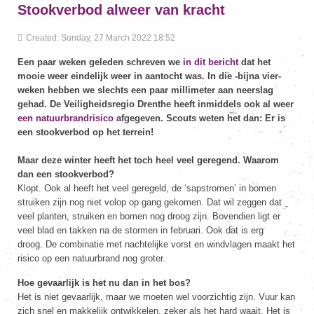
Stookverbod alweer van kracht
Created: Sunday, 27 March 2022 18:52
Een paar weken geleden schreven we
in dit bericht
dat het
mooie weer eindelijk weer in aantocht was. In die -bijna vier-
weken hebben we slechts een paar millimeter aan neerslag
gehad. De Veiligheidsregio Drenthe heeft inmiddels ook al weer
een natuurbrandrisico
afgegeven. Scouts weten het dan: Er is
een stookverbod op het terrein!
Maar deze winter heeft het toch heel veel geregend. Waarom
dan een stookverbod?
Klopt. Ook al heeft het veel geregeld, de ‘sapstromen’ in bomen
struiken zijn nog niet volop op gang gekomen. Dat wil zeggen dat
veel planten, struiken en bomen nog droog zijn. Bovendien ligt er
veel blad en takken na de stormen in februari. Ook dat is erg
droog. De combinatie met nachtelijke vorst en windvlagen maakt het
risico op een natuurbrand nog groter.
Hoe gevaarlijk is het nu dan in het bos?
Het is niet gevaarlijk, maar we moeten wel voorzichtig zijn. Vuur kan
zich snel en makkelijk ontwikkelen, zeker als het hard waait. Het is