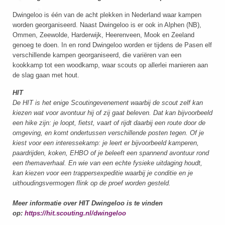
Dwingeloo is één van de acht plekken in Nederland waar kampen
worden georganiseerd. Naast Dwingeloo is er ook in Alphen (NB),
Ommen, Zeewolde, Harderwijk, Heerenveen, Mook en Zeeland
genoeg te doen. In en rond Dwingeloo worden er tijdens de Pasen elf
verschillende kampen georganiseerd, die variëren van een
kookkamp tot een woodkamp, waar scouts op allerlei manieren aan
de slag gaan met hout.
HIT
De HIT is het enige Scoutingevenement waarbij de scout zelf kan
kiezen wat voor avontuur hij of zij gaat beleven. Dat kan bijvoorbeeld
een hike zijn: je loopt, fietst, vaart of rijdt daarbij een route door de
omgeving, en komt ondertussen verschillende posten tegen. Of je
kiest voor een interessekamp: je leert er bijvoorbeeld kamperen,
paardrijden, koken, EHBO of je beleeft een spannend avontuur rond
een themaverhaal. En wie van een echte fysieke uitdaging houdt,
kan kiezen voor een trappersexpeditie waarbij je conditie en je
uithoudingsvermogen flink op de proef worden gesteld.
Meer informatie over HIT Dwingeloo is te vinden
op:
https://hit.scouting.nl/dwingeloo